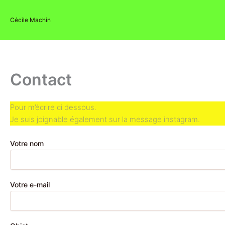
Skip
to
Cécile Machin
content
Contact
Pour m’écrire ci dessous.
Je suis joignable également sur la message instagram.
Votre nom
Votre e-mail