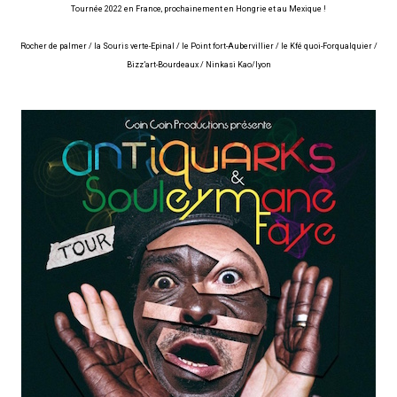
Tournée 2022 en France, prochainement en Hongrie et au Mexique !
Rocher de palmer / la Souris verte-Epinal / le Point fort-Aubervillier / le Kfé quoi-Forqualquier /
Bizz’art-Bourdeaux / Ninkasi Kao/lyon