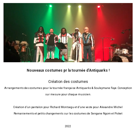
Skip
to
content
Nouveaux costumes pr la tournée d'Antiquarks !
Création des costumes
Arrangements des costumes pour la tournée française Antiquarks & Souleymane Faye. Conception
sur mesure pour chaque musicien.
Création d’un pantalon pour Richard Montsegu et d’une veste pour Alexandre Michel
Remaniements et petits changements sur les costumes de Sengane Ngom et Picket
2022